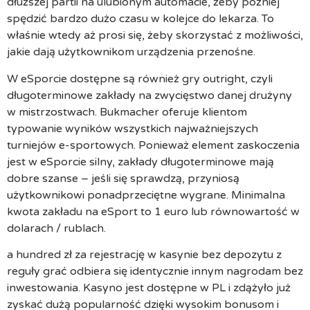
dłuższej partii na ulubionym automacie, żeby później
spędzić bardzo dużo czasu w kolejce do lekarza. To
właśnie wtedy aż prosi się, żeby skorzystać z możliwości,
jakie dają użytkownikom urządzenia przenośne.
W eSporcie dostępne są również gry outright, czyli
długoterminowe zakłady na zwycięstwo danej drużyny
w mistrzostwach. Bukmacher oferuje klientom
typowanie wyników wszystkich najważniejszych
turniejów e-sportowych. Ponieważ element zaskoczenia
jest w eSporcie silny, zakłady długoterminowe mają
dobre szanse – jeśli się sprawdzą, przyniosą
użytkownikowi ponadprzeciętne wygrane. Minimalna
kwota zakładu na eSport to 1 euro lub równowartość w
dolarach / rublach.
a hundred zł za rejestrację w kasynie bez depozytu z
reguły grać odbiera się identycznie innym nagrodam bez
inwestowania. Kasyno jest dostępne w PL i zdążyło już
zyskać dużą popularność dzięki wysokim bonusom i