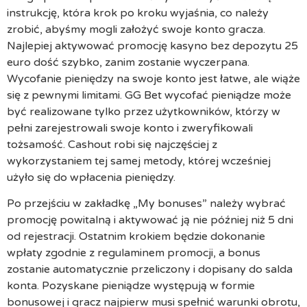
instrukcję, która krok po kroku wyjaśnia, co należy
zrobić, abyśmy mogli założyć swoje konto gracza.
Najlepiej aktywować promocję kasyno bez depozytu 25
euro dość szybko, zanim zostanie wyczerpana.
Wycofanie pieniędzy na swoje konto jest łatwe, ale wiąże
się z pewnymi limitami. GG Bet wycofać pieniądze może
być realizowane tylko przez użytkowników, którzy w
pełni zarejestrowali swoje konto i zweryfikowali
tożsamość. Cashout robi się najczęściej z
wykorzystaniem tej samej metody, której wcześniej
użyło się do wpłacenia pieniędzy.
Po przejściu w zakładkę „My bonuses” należy wybrać
promocję powitalną i aktywować ją nie później niż 5 dni
od rejestracji. Ostatnim krokiem będzie dokonanie
wpłaty zgodnie z regulaminem promocji, a bonus
zostanie automatycznie przeliczony i dopisany do salda
konta. Pozyskane pieniądze występują w formie
bonusowej i gracz najpierw musi spełnić warunki obrotu,