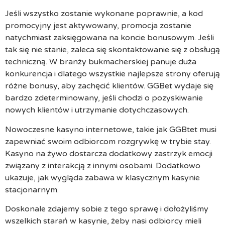
Jeśli wszystko zostanie wykonane poprawnie, a kod
promocyjny jest aktywowany, promocja zostanie
natychmiast zaksięgowana na koncie bonusowym. Jeśli
tak się nie stanie, zaleca się skontaktowanie się z obsługą
techniczną. W branży bukmacherskiej panuje duża
konkurencja i dlatego wszystkie najlepsze strony oferują
różne bonusy, aby zachęcić klientów. GGBet wydaje się
bardzo zdeterminowany, jeśli chodzi o pozyskiwanie
nowych klientów i utrzymanie dotychczasowych.
Nowoczesne kasyno internetowe, takie jak GGBtet musi
zapewniać swoim odbiorcom rozgrywkę w trybie stay.
Kasyno na żywo dostarcza dodatkowy zastrzyk emocji
związany z interakcją z innymi osobami. Dodatkowo
ukazuje, jak wygląda zabawa w klasycznym kasynie
stacjonarnym.
Doskonale zdajemy sobie z tego sprawę i dołożyliśmy
wszelkich starań w kasynie, żeby nasi odbiorcy mieli