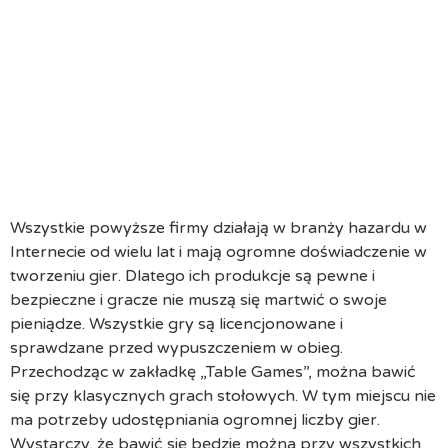
Na Pewno Jest To GGBet Bonus, Przy Którym Nie
Ryzykuje Się Nic Oprócz Chwili Poświęconej Na
Założenie Nowego Konta.
Zakłady Sportowe, Które Można Postawić W
GGBet, Obejmują Szeroką Gamę Dyscyplin
Sportowych.
Kwota, Która Kwalifikuje Do Starania Się O Bonus,
Wynosi 30 PLN.
Wszystkie powyższe firmy działają w branży hazardu w
Internecie od wielu lat i mają ogromne doświadczenie w
tworzeniu gier. Dlatego ich produkcje są pewne i
bezpieczne i gracze nie muszą się martwić o swoje
pieniądze. Wszystkie gry są licencjonowane i
sprawdzane przed wypuszczeniem w obieg.
Przechodząc w zakładkę „Table Games”, można bawić
się przy klasycznych grach stołowych. W tym miejscu nie
ma potrzeby udostępniania ogromnej liczby gier.
Wystarczy, że bawić się będzie można przy wszystkich