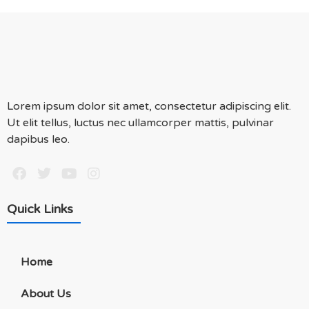
Lorem ipsum dolor sit amet, consectetur adipiscing elit.
Ut elit tellus, luctus nec ullamcorper mattis, pulvinar
dapibus leo.
Quick Links
Home
About Us