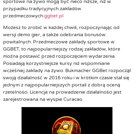
sportowe na żywo mogą być nieco niższe, niż w
przypadku tradycyjnych zakładów
przedmeczowych.
ggbet pl
Możesz to zrobić w każdej chwili, rozpoczynając od
wersji demo gier, a także odebrania bonusów
powitalnych. Przedmeczowe zakłady sportowe w
GGBET, to najpopularniejszy rodzaj zakładów, które
można postawić przed rozpoczęciem wydarzenia.
Posiadają korzystniejsze kursy niż wspomniane
wcześniej zakłady na żywo. Bukmacher GGBet rozpoczął
swoją działalność w 2016 roku i w krótkim czasie stał się
jednym z najpopularniejszych portali z dobrą oceną
rzetelności. Licencja na prowadzenie działalności jest
zarejestrowana na wyspie Curacao.