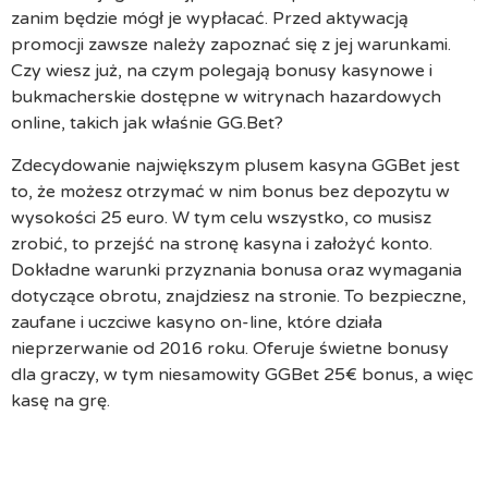
zanim będzie mógł je wypłacać. Przed aktywacją
promocji zawsze należy zapoznać się z jej warunkami.
Czy wiesz już, na czym polegają bonusy kasynowe i
bukmacherskie dostępne w witrynach hazardowych
online, takich jak właśnie GG.Bet?
Zdecydowanie największym plusem kasyna GGBet jest
to, że możesz otrzymać w nim bonus bez depozytu w
wysokości 25 euro. W tym celu wszystko, co musisz
zrobić, to przejść na stronę kasyna i założyć konto.
Dokładne warunki przyznania bonusa oraz wymagania
dotyczące obrotu, znajdziesz na stronie. To bezpieczne,
zaufane i uczciwe kasyno on-line, które działa
nieprzerwanie od 2016 roku. Oferuje świetne bonusy
dla graczy, w tym niesamowity GGBet 25€ bonus, a więc
kasę na grę.
Strona Została Przetłumaczona W Całości Na Język
Polski, Zatem Z Łatwością Się Na Niej Odnajdziesz.