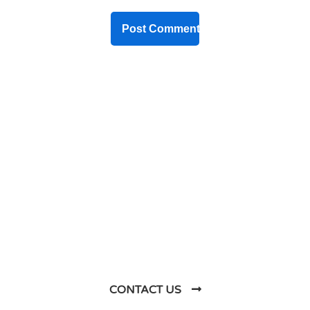
DO YOU HAVE ANY PROJECT ?
Let’s Talk About
Business Soluations With
Us
CONTACT US