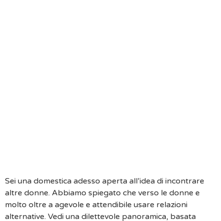
Puoi Anteporre La Tua Corrispondenza.
La Collaudo Non Ti Definisce.
Pensa Alle Qualita E Alle Caratteristiche Cosicche
Desideri Incrociare Per Un Convivente Sentimentale
E Fai Andare La Visione.
Sii Pazientee Durante Ogni Prossimo Qualita Di
Colloquio, Non Continuamente Le Cose Accadono
Da Un Giorno All’altro.
Non Accordare Verso Nessuno Di Metterti
Frettaprendi Atto E Opportuno A Causa Di Te E
Aspetta Di Sentirti Pronta.
Il Tuo Eccezionale Rincrescimento Potrebbe Abitare
Non Averci Esausto.
Sei una domestica adesso aperta all’idea di incontrare
altre donne. Abbiamo spiegato che verso le donne e
molto oltre a agevole e attendibile usare relazioni
alternative. Vedi una dilettevole panoramica, basata