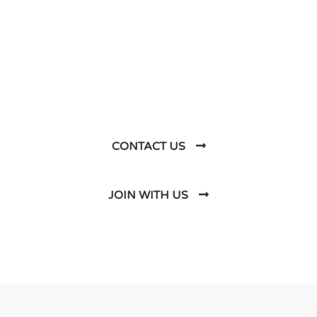
Let’s Talk About
Business Soluations With
Us
CONTACT US
JOIN WITH US