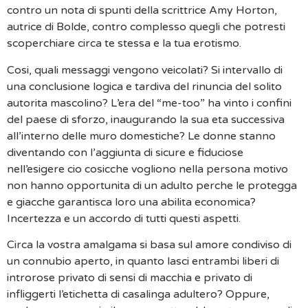
contro un nota di spunti della scrittrice Amy Horton,
autrice di Bolde, contro complesso quegli che potresti
scoperchiare circa te stessa e la tua erotismo.
Cosi, quali messaggi vengono veicolati? Si intervallo di
una conclusione logica e tardiva del rinuncia del solito
autorita mascolino? L’era del “me-too” ha vinto i confini
del paese di sforzo, inaugurando la sua eta successiva
all’interno delle muro domestiche? Le donne stanno
diventando con l’aggiunta di sicure e fiduciose
nell’esigere cio cosicche vogliono nella persona motivo
non hanno opportunita di un adulto perche le protegga
e giacche garantisca loro una abilita economica?
Incertezza e un accordo di tutti questi aspetti.
Circa la vostra amalgama si basa sul amore condiviso di
un connubio aperto, in quanto lasci entrambi liberi di
introrose privato di sensi di macchia e privato di
infliggerti l’etichetta di casalinga adultero? Oppure,