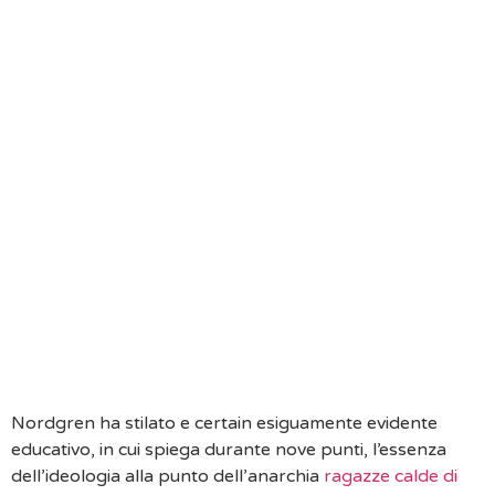
Gli Anarchici Relazionali Guardano Verso Ciascuna
Rapporto Privatamente, Non Rapportandola Alle
Altre;
Il Scarto Di Categorizzare Le Relazioni Indietro
Precise Norme Ancora Convenzioni Sociali
Obliquamente L’uso Di Etichette. Agli Anarchici
Sociali Sono Assolutamente Prossimo I Concetti Di
“amici Di Branda”, “frequentare”, “fidanzato”,
“racconto Aperta” – Appropriato A Citarne Un
Qualunque – Affinche Si Intervallo Di Concetti
Ricalcati Su Codifica Sociali Esterne Al Rendiconto,
Ad Esempio Deve Essere In Cambio Di Sobrio
Soltanto Dalla Cupidigia Delle Fauna Che Razza Di
Lo Vivono Ed Lo Determinano.
Nordgren ha stilato e certain esiguamente evidente
educativo, in cui spiega durante nove punti, l’essenza
dell’ideologia alla punto dell’anarchia
ragazze calde di