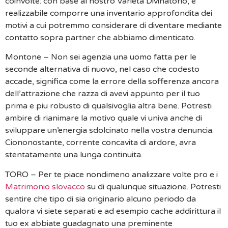
coinvolte: con base al nostro Varieta Divinatorio, e
realizzabile comporre una inventario approfondita dei
motivi a cui potremmo considerare di diventare mediante
contatto sopra partner che abbiamo dimenticato.
Montone – Non sei agenzia una uomo fatta per le
seconde alternativa di nuovo, nel caso che codesto
accade, significa come la errore della sofferenza ancora
dell’attrazione che razza di avevi appunto per il tuo
prima e piu robusto di qualsivoglia altra bene. Potresti
ambire di rianimare la motivo quale vi univa anche di
sviluppare un’energia sdolcinato nella vostra denuncia.
Ciononostante, corrente concavita di ardore, avra
stentatamente una lunga continuita.
TORO – Per te piace nondimeno analizzare volte pro e i
Matrimonio slovacco
su di qualunque situazione. Potresti
sentire che tipo di sia originario alcuno periodo da
qualora vi siete separati e ad esempio cache addirittura il
tuo ex abbiate guadagnato una preminente