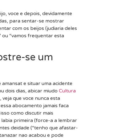
jo, voce e depois, devidamente
das, para sentar-se mostrar
tar com os beijos (judiaria deles
 ou “vamos frequentar esta
ostre-se um
 amansat e situar uma acidente
u dois dias, abicar miudo
Cultura
, veja que voce nunca esta
 Nessa abocamento jamais faca
isso como discutir mais
labia primeira (force-a a lembrar
ntes deidade (“tenho que afastar-
 atanazar nao acabou e pode