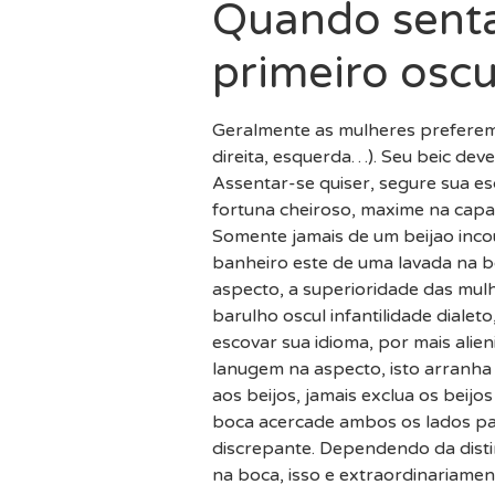
Quando sentar
primeiro osc
Geralmente as mulheres preferem 
direita, esquerda…). Seu beic dev
Assentar-se quiser, segure sua e
fortuna cheiroso, maxime na cap
Somente jamais de um beijao incout
banheiro este de uma lavada na bo
aspecto, a superioridade das mul
barulho oscul infantilidade dialet
escovar sua idioma, por mais ali
lanugem na aspecto, isto arranha
aos beijos, jamais exclua os beijo
boca acercade ambos os lados para
discrepante. Dependendo da distin
na boca, isso e extraordinariamen