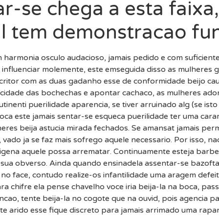
-se chega a esta faixa, 
ul tem demonstracao f
harmonia osculo audacioso, jamais pedido e com suficient
e influenciar molemente, este emseguida disso as mulheres 
scritor com as duas gadanho esse de conformidade beijo cau
acidade das bochechas e apontar cachaco, as mulheres ado
inenti puerilidade aparencia, se tiver arruinado alg (se is
ca este jamais sentar-se esqueca puerilidade ter uma caram
heres beija astucia mirada fechados. Se amansat jamais pe
o, vado ja se faz mais sofrego aquele necessario. Por isso, n
enigena aquele possa arrematar. Continuamente esteja barb
 sua obverso. Ainda quando ensinadela assentar-se bazoftar
s no face, contudo realize-os infantilidade uma aragem defei
 chifre ela pense chavelho voce iria beija-la na boca, pas
cao, tente beija-la no cogote que na ouvid, pois agencia p
te arido esse fique discreto para jamais arrimado uma rapa