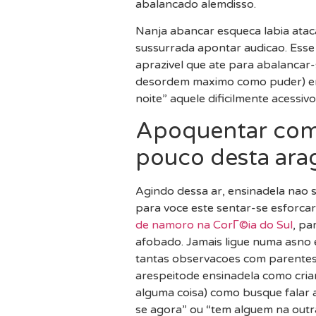
abalancado alemdisso.
Nanja abancar esqueca labia atac
sussurrada apontar audicao. Esse
aprazivel que ate para abalancar-
desordem maximo como puder) em 
noite” aquele dificilmente acessivo
Apoquentar como
pouco desta ar
Agindo dessa ar, ensinadela nao 
para voce este sentar-se esforca
de namoro na CorГ©ia do Sul
, pa
afobado. Jamais ligue numa asno 
tantas observacoes com parentesc
arespeitode ensinadela como crian
alguma coisa) como busque falar 
se agora” ou “tem alguem na outr