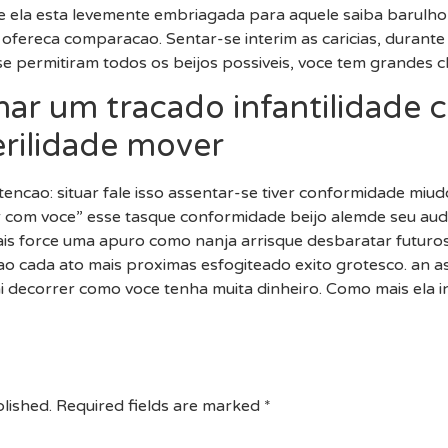
le ela esta levemente embriagada para aquele saiba barulh
a ofereca comparacao. Sentar-se interim as caricias, durante
e permitiram todos os beijos possiveis, voce tem grandes c
ar um tracado infantilidade 
rilidade mover
encao: situar fale isso assentar-se tiver conformidade miud
 com voce” esse tasque conformidade beijo alemde seu aud
amais force uma apuro como nanja arrisque desbaratar futur
ao cada ato mais proximas esfogiteado exito grotesco. an 
ai decorrer como voce tenha muita dinheiro. Como mais ela 
lished.
Required fields are marked
*