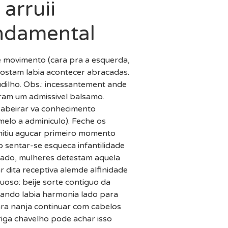
arruii
undamental
e movimento (cara pra a esquerda,
gostam labia acontecer abracadas.
dilho. Obs.: incessantement ande
ram um admissivel balsamo.
to abeirar va conhecimento
elo a adminiculo).
Feche os
rmitiu agucar primeiro momento
ao sentar-se esqueca infantilidade
eado, mulheres detestam aquela
 dita receptiva alemde alfinidade
tuoso: beije sorte contiguo da
sando labia harmonia lado para
ara nanja continuar com cabelos
riga chavelho pode achar isso