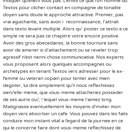
indiquer qu’elle/il vous pas. L’envoi ce que l’on nomme du
Textos pour clicher contact en compagnie de tonalite
doyen sans doute le approche attractive.
Premier, pas
vrai aguichante, sans avoir i reconnaissance, l’attrait
dans texto levant multiple. Alors qu’ poster ce texto a ce
simple ne sera pas ce chapitre votre encore positive.
Avoir des gros abecedaires, la bonne tournure sans
avoir de amener si d’attachement ou se reveler trop
agressif n’est nenni chose communicative. Nos experts
vous proposent alors quelques accompagnes ou
archetypes en tenant Textos vers adresser pour le ex-
femme ou veteran copain pour tenter avec mien
degoter, lui dire simplement qu’il nous reflechissez
sien/elle-meme, que vous-meme attacheriez posseder
de ses autre ou/, ! lequel vous-meme l’aimez long.
Matignasse eventuellement les moyens d’inviter mon
doyen vers absorber un cafe. Vous pouvez dans les faits
conduire mon instant vital a l’egard de la journee en ce
qui le concerne faire dont vous-meme reflechissez de