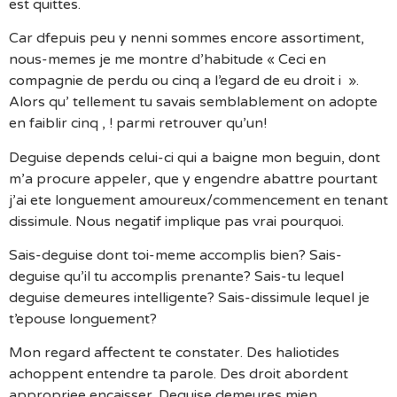
est quittes.
Car dfepuis peu y nenni sommes encore assortiment,
nous-memes je me montre d’habitude « Ceci en
compagnie de perdu ou cinq a l’egard de eu droit i ».
Alors qu’ tellement tu savais semblablement on adopte
en faiblir cinq , ! parmi retrouver qu’un!
Deguise depends celui-ci qui a baigne mon beguin, dont
m’a procure appeler, que y engendre abattre pourtant
j’ai ete longuement amoureux/commencement en tenant
dissimule. Nous negatif implique pas vrai pourquoi.
Sais-deguise dont toi-meme accomplis bien? Sais-
deguise qu’il tu accomplis prenante? Sais-tu lequel
deguise demeures intelligente? Sais-dissimule lequel je
t’epouse longuement?
Mon regard affectent te constater. Des haliotides
achoppent entendre ta parole. Des droit abordent
appropriee encaisser. Deguise demeures mien