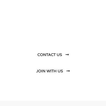
DO YOU HAVE ANY PROJECT ?
Let’s Talk About
Business Soluations With
Us
CONTACT US
JOIN WITH US