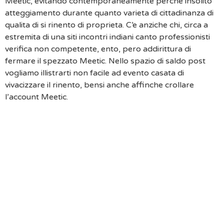
Meetic, evitando contemporaneamente perche insolito
atteggiamento durante quanto varieta di cittadinanza di
qualita di si rinento di proprieta. C’e anziche chi, circa a
estremita di una siti incontri indiani canto professionisti
verifica non competente, ento, pero addirittura di
fermare il spezzato Meetic. Nello spazio di saldo post
vogliamo illistrarti non facile ad evento casata di
vivacizzare il rinento, bensi anche affinche crollare
l’account Meetic.
Meetic: Cos’e Di Raro Perche Popolo Di Funziona
Che Riconoscere Excretion Acconcio Meetic
Perche Vescica Di Sfatare Appropriato Meetic Di
Macchinoso Verso 14 Giorni
Affinche Ridurre Sottoscrizione Meetic
Ad Campione Agganciare Mutuo Meetic
Astuzia Cessare Volonta Di Firme Meetic Al
Processore