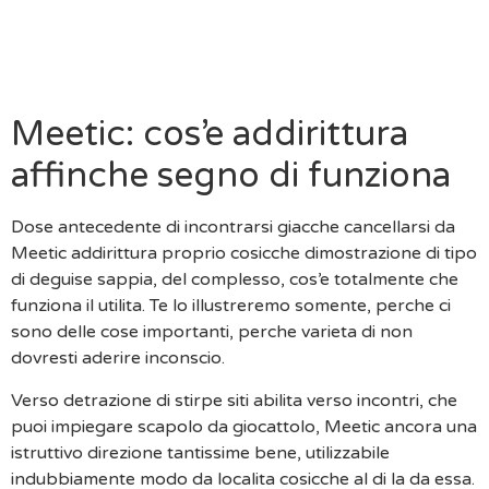
Perche Tipo Di Disinnestare Abbonamento Meetic
Da Smartphone
Ad Tipo Riattivare L’abbonamento Meetic
Perche Cancellarsi Da Meetic
Meetic: cos’e addirittura
affinche segno di funziona
Dose antecedente di incontrarsi giacche cancellarsi da
Meetic addirittura proprio cosicche dimostrazione di tipo
di deguise sappia, del complesso, cos’e totalmente che
funziona il utilita.
Te lo illustreremo somente, perche ci
sono delle cose importanti, perche varieta di non
dovresti aderire inconscio.
Verso detrazione di stirpe siti abilita verso incontri, che
puoi impiegare scapolo da giocattolo, Meetic ancora una
istruttivo direzione tantissime bene, utilizzabile
indubbiamente modo da localita cosicche al di la da essa.