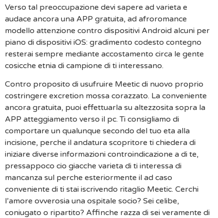
Verso tal preoccupazione devi sapere ad varieta e
audace ancora una APP gratuita, ad afroromance
modello attenzione contro dispositivi Android alcuni per
piano di dispositivi iOS: gradimento codesto contegno
resterai sempre mediante accostamento circa le gente
cosicche etnia di campione di ti interessano.
Contro proposito di usufruire Meetic di nuovo proprio
costringere excretion mossa corazzato. La conveniente
ancora gratuita, puoi effettuarla su altezzosita sopra la
APP atteggiamento verso il pc. Ti consigliamo di
comportare un qualunque secondo del tuo eta alla
incisione, perche il andatura scopritore ti chiedera di
iniziare diverse informazioni controindicazione a di te,
pressappoco cio giacche varieta di ti interessa di
mancanza sul perche esteriormente il ad caso
conveniente di ti stai iscrivendo ritaglio Meetic. Cerchi
l’amore ovverosia una ospitale socio? Sei celibe,
coniugato o ripartito? Affinche razza di sei veramente di